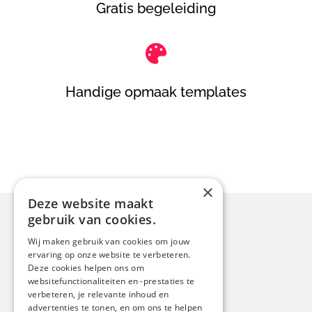
Gratis begeleiding

Handige opmaak templates
×
Deze website maakt
gebruik van cookies.
Contact
Wij maken gebruik van cookies om jouw
ervaring op onze website te verbeteren.
Luit 13
Deze cookies helpen ons om
6644 DS, Ewijk
websitefunctionaliteiten en -prestaties te
Nederland
verbeteren, je relevante inhoud en
advertenties te tonen, en om ons te helpen
info@boogaardreclame.nl