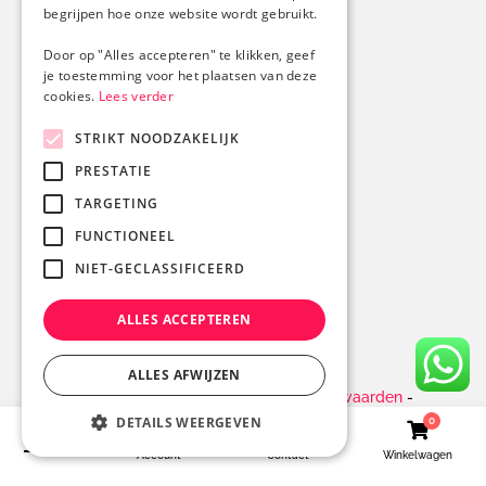
begrijpen hoe onze website wordt gebruikt.
024-3737079
Door op "Alles accepteren" te klikken, geef
je toestemming voor het plaatsen van deze
Onze garanties
cookies.
Lees verder
Advies op maat
STRIKT NOODZAKELIJK
Snelle levering
PRESTATIE
Gratis begeleiding
Handige opmaak templates
TARGETING
FUNCTIONEEL
NIET-GECLASSIFICEERD
ALLES ACCEPTEREN
ALLES AFWIJZEN
© 2026 Boogaard Reclame
-
Algemene voorwaarden
-
DETAILS WEERGEVEN
Privacyverklaring
-
Cookiebeleid
-
Disclaimer
- Gemaakt
0
door:
Totstraksonline.nl
Account
Contact
Winkelwagen