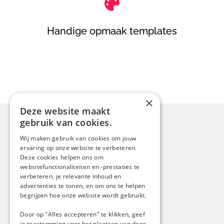

Handige opmaak templates
×
Deze website maakt
gebruik van cookies.
Contact
Wij maken gebruik van cookies om jouw
ervaring op onze website te verbeteren.
Luit 13
Deze cookies helpen ons om
6644 DS, Ewijk
websitefunctionaliteiten en -prestaties te
verbeteren, je relevante inhoud en
Nederland
advertenties te tonen, en om ons te helpen
info@boogaardreclame.nl
begrijpen hoe onze website wordt gebruikt.
024-3737079
Door op "Alles accepteren" te klikken, geef
je toestemming voor het plaatsen van deze