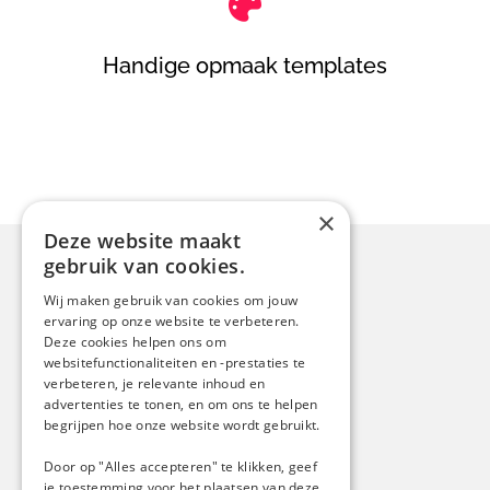

Handige opmaak templates
×
Deze website maakt
gebruik van cookies.
Contact
Wij maken gebruik van cookies om jouw
ervaring op onze website te verbeteren.
Luit 13
Deze cookies helpen ons om
6644 DS, Ewijk
websitefunctionaliteiten en -prestaties te
verbeteren, je relevante inhoud en
Nederland
advertenties te tonen, en om ons te helpen
info@boogaardreclame.nl
begrijpen hoe onze website wordt gebruikt.
024-3737079
Door op "Alles accepteren" te klikken, geef
je toestemming voor het plaatsen van deze