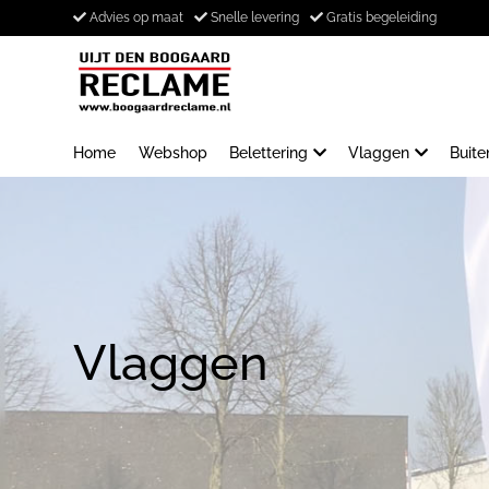
Advies op maat
Snelle levering
Gratis begeleiding
Home
Webshop
Belettering
Vlaggen
Buit
Vlaggen