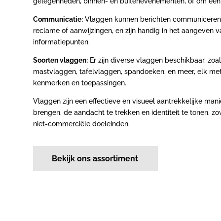
gelegenheden, binnen- en buitenevenementen, of om een fe
Communicatie:
Vlaggen kunnen berichten communiceren,
reclame of aanwijzingen, en zijn handig in het aangeven va
informatiepunten.
Soorten vlaggen:
Er zijn diverse vlaggen beschikbaar, zoa
mastvlaggen, tafelvlaggen, spandoeken, en meer, elk met
kenmerken en toepassingen.
Vlaggen zijn een effectieve en visueel aantrekkelijke ma
brengen, de aandacht te trekken en identiteit te tonen, z
niet-commerciële doeleinden.
Bekijk ons assortiment