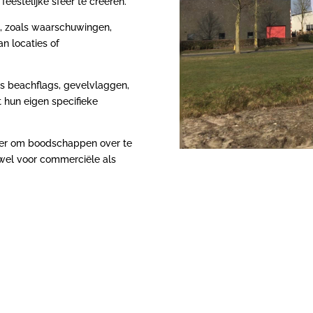
estelijke sfeer te creëren.
 zoals waarschuwingen,
n locaties of
ls beachflags, gevelvlaggen,
 hun eigen specifieke
nier om boodschappen over te
owel voor commerciële als