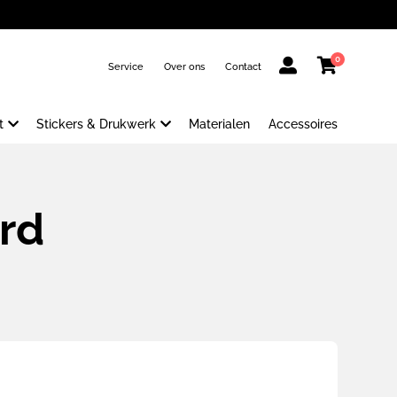
0
Service
Over ons
Contact
t
Stickers & Drukwerk
Materialen
Accessoires
rd