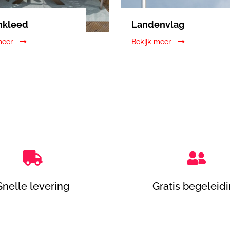
nkleed
Landenvlag
meer
Bekijk meer


Snelle levering
Gratis begeleid