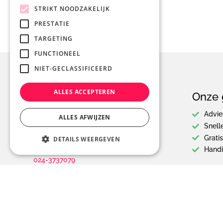
STRIKT NOODZAKELIJK
PRESTATIE
TARGETING
FUNCTIONEEL
NIET-GECLASSIFICEERD
ALLES ACCEPTEREN
Contact
Onze 
Luit 13
Advie
ALLES AFWIJZEN
6644 DS, Ewijk
Snell
Nederland
Grati
DETAILS WEERGEVEN
info@boogaardreclame.nl
Hand
024-3737079
© 2026 Boogaard Reclame
-
Algemene voorwaarden
-
Pr