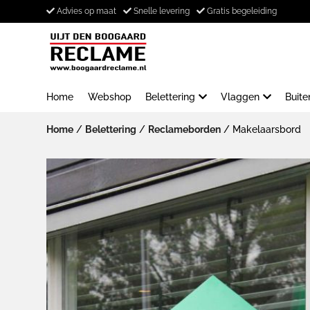
Advies op maat
Snelle levering
Gratis begeleiding
Home
Webshop
Belettering
Vlaggen
Buit
Home
/
Belettering
/
Reclameborden
/ Makelaarsbord