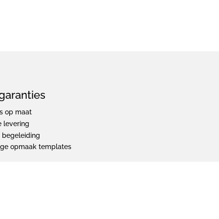
garanties
s op maat
e levering
s begeleiding
ige opmaak templates
ivacyverklaring
-
Cookiebeleid
-
Disclaimer
- Gemaakt door:
Totstrak