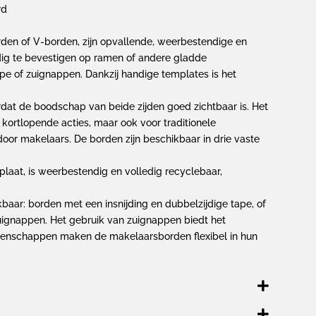
rd
en of V-borden, zijn opvallende, weerbestendige en
dig te bevestigen op ramen of andere gladde
e of zuignappen. Dankzij handige templates is het
dat de boodschap van beide zijden goed zichtbaar is. Het
ortlopende acties, maar ook voor traditionele
or makelaars. De borden zijn beschikbaar in drie vaste
laat, is weerbestendig en volledig recyclebaar,
kbaar: borden met een insnijding en dubbelzijdige tape, of
ignappen. Het gebruik van zuignappen biedt het
eigenschappen maken de makelaarsborden flexibel in hun